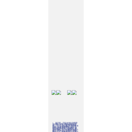
1、除宗师、回归伙伴外跨赛季
1、单人玩法，最多可出战2伙
不回收，保留伙伴品质及其天
伴+3宠物； 2、重置后每周将
赋； 2、伙伴精魄、伙伴天赋卷
开放一定可挑战层数，通关塔
轴等伙伴赛季资源将回收； 3、
层可获得神兽灵、高级魔兽要
伙伴饰品功能将全面取消，镇
诀等奖励； 3、专属战斗指挥功
妖塔不再获取及生效伙伴饰品
能，战斗中可以对伙伴、宠物
效果； 4、新赛季将新增全新伙