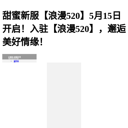
甜蜜新服【浪漫520】5月15日
开启！入驻【浪漫520】，邂逅
美好情缘！
幻唐志:逍遥外传
快乐社交手游
官网首
页
游戏特
色
门派介
绍
官方论
坛