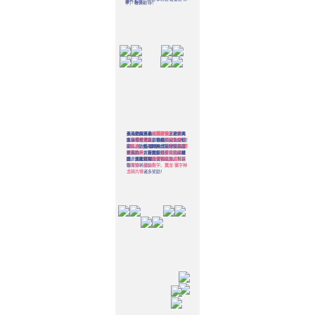
进行指挥。
伴，敬请期待！
参与钓鱼活动，钓获鱼宝宝时概
天选之战赛事将
活动期间享受
双人组队开启
结婚半价
比翼双飞
加开霸主、盟
、更换夫
活动，两
率获得
主、尊主赛区
妻
队操控纸鸢接取道具
称谓半价
限定鱼
、豪华婚礼和浪漫婚
，钓获限定鱼解锁
，持续时间为5月至
提升纸鸢飞
图鉴，收集不同种类鱼宝宝可获
8月。霸主、盟主、尊主赛区
宴八折、婚服特惠、
行高度
，活动时间结束时总高度
世界祝福和
无需
得奖励。提升图鉴进度，达成进
进行投票
红包八折
更高的一方获胜；
，报名即可参与，届时
、首次结婚可得限时挂
夫妻或异性
组
度可获取
四个赛区将同时进行比赛。可获
饰、还有红娘送祝福哦~
队，还能获得
限时鱼背饰
额外分数加成
以及
庭院装
！
饰
取
等珍稀奖励！
背饰、战斗数字、翼龙·寰宇神
龙碎片等
诸多奖励！