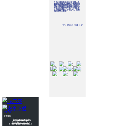
昆仑山深处传说有瑶池仙境，众
昆仑山深处传说有瑶池仙境，众
近日江湖中流传着一个奇妙传
人寻而不得。后有一人手捧仙衣
人寻而不得。后有一人手捧仙衣
说：每当有男女结缘，总有一道
而出，声称曾神游瑶池，与仙子
而出，声称曾神游瑶池，与仙子
奇异的流光在一旁探头探脑。
那是一支闪烁着璀璨光芒的飞
共舞，梦醒后执剪裁云，将梦中
共舞，梦醒后执剪裁云，将梦中
箭，箭杆上串着两颗晶莹剔透的
奇花与云缎化作衣裳。如今这袭
奇花与云缎化作衣裳。如今这袭
水晶之心。 没人知道它来自何
衣裳让青年男女穿行山中，邀他
衣裳让青年男女穿行山中，邀他
方，只知道它是个爱管闲事的家
们赴那梦中舞会。
们赴那梦中舞会。
伙，热衷于撮合那些情深意重的
有情人。 如果你在街头巷尾看
到它，请不要惊讶，它多半是正
在忙着给谁家姑娘送情书。 若
是谁在远方有思念之人，它也会
闻风而动，化作一道流光穿越千
山万水，准确无误地带人飞向那
个与之心意相通的人。 它是这
世间最忙碌、最浪漫的“寻爱使
者”，江湖之中，无数侠侣皆因
它喜结连理。
*限定【情缘系列服】上架
分享
战盟下载
关注微信
招聘信息
-商务合作-
多益游戏
长按链接复制好友分享
多益网络©版权所有
粤ICP备15117149号-13
分享
粤公网安备44011202000005号
微信
微博