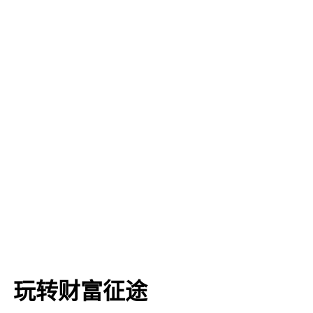
：玩转财富征途