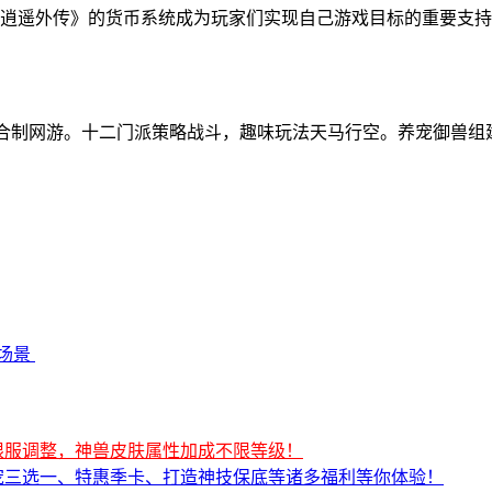
: 逍遥外传》的货币系统成为玩家们实现自己游戏目标的重要支
回合制网游。十二门派策略战斗，趣味玩法天马行空。养宠御兽
的场景
限服调整，神兽皮肤属性加成不限等级！
萌宠三选一、特惠季卡、打造神技保底等诸多福利等你体验！