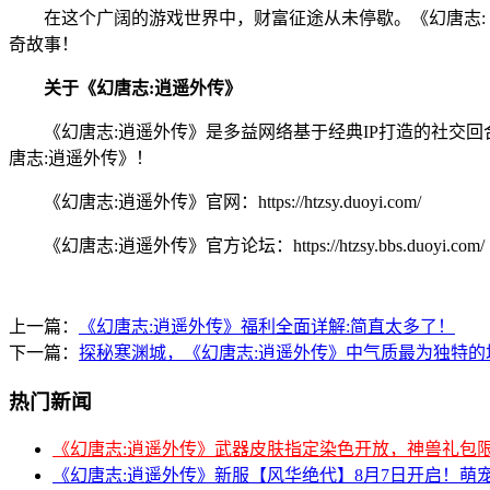
在这个广阔的游戏世界中，财富征途从未停歇。《幻唐志
奇故事！
关于《幻唐志:逍遥外传》
《幻唐志:逍遥外传》是多益网络基于经典IP打造的社交
唐志:逍遥外传》！
《幻唐志:逍遥外传》官网：https://htzsy.duoyi.com/
《幻唐志:逍遥外传》官方论坛：https://htzsy.bbs.duoyi.com/
上一篇：
《幻唐志:逍遥外传》福利全面详解:简直太多了！
下一篇：
探秘寒渊城，《幻唐志:逍遥外传》中气质最为独特
热门新闻
《幻唐志:逍遥外传》武器皮肤指定染色开放，神兽礼包
《幻唐志:逍遥外传》新服【风华绝代】8月7日开启！