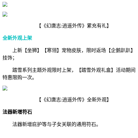
【《幻唐志:逍遥外传》累充有礼】
全新外观上架
上新【坐狮】【寒翎】宠物皮肤，限时返场【企鹅趴趴】
挂饰；
踏雪系列主题外观限时上架，【踏雪外观礼盒】活动期间
特惠限购一次。
【《幻唐志:逍遥外传》全新外观】
法器新增符石
法器新增庇护等与子女关联的通用符石。