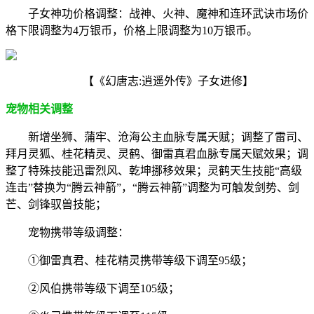
子女神功价格调整：战神、火神、魔神和连环武诀市场价
格下限调整为4万银币，价格上限调整为10万银币。
【《幻唐志:逍遥外传》子女进修】
宠物相关调整
新增坐狮、蒲牢、沧海公主血脉专属天赋；调整了雷司、
拜月灵狐、桂花精灵、灵鹤、御雷真君血脉专属天赋效果；调
整了特殊技能迅雷烈风、乾坤挪移效果；灵鹤天生技能“高级
连击”替换为“腾云神箭”，“腾云神箭”调整为可触发剑势、剑
芒、剑锋驭兽技能；
宠物携带等级调整：
①御雷真君、桂花精灵携带等级下调至95级；
②风伯携带等级下调至105级；