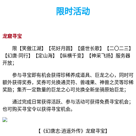
限时活动
龙窟寻宝
限【笑傲江湖】【花好月圆】【盛世长歌】【二〇二三】
【幻唐·同行】【定山海】【纵横千变】【神采飞扬】服务器
开放；
参与寻宝即有机会获得珍稀养成道具、巨龙之心，同时可
额外获得奖券，奖券可兑换通灵符、兽魂果、神兽之灵等珍稀
奖励；集齐一定数量的巨龙之心可兑换全新坐骑原始巨龙；
通过完成日常获得活跃、参与活动可获得免费寻宝机会；
也可购买寻宝令以获得寻宝机会。
【《幻唐志:逍遥外传》龙窟寻宝】