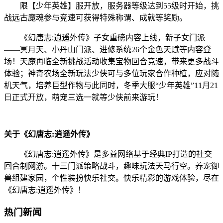
限【少年英雄】服开放，服务器等级达到55级时开始，挑
战远古魔魂参与竞速可获得特殊称谓、成就等奖励。
《幻唐志:逍遥外传》子女重磅内容上线，新子女门派
——冥月天、小丹山门派、进修系统26个金色天赋等内容登
场！天魔再临全新挑战活动收集宝物回合竞速，带来更多战斗
体验；神奇农场全新玩法少侠可与多位玩家合作种植，应对随
机天气，培养巨型作物与此同时，冬季大服“少年英雄”11月21
日正式开放，萌宠三选一就等少侠前来游玩！
关于《幻唐志:逍遥外传》
《幻唐志:逍遥外传》是多益网络基于经典IP打造的社交
回合制网游。十三门派策略战斗，趣味玩法天马行空。养宠御
兽组建家园，个性装扮快乐社交。快乐精彩的游戏体验，尽在
《幻唐志:逍遥外传》！
热门新闻