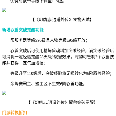
③炎弓携带等级下调至115级。
【《幻唐志:逍遥外传》宠物天赋】
新增驭兽突破觉醒功能
限服务器等级≥95级且人物等级≥95级开放；
驭兽突破后可使用精炼兽魂增加突破经验，满突破经验后
可消耗一定经验觉醒28天6阶驭兽效果，宠物可管制3个驭兽技
能并获得一定气血增幅；
等级升至110级后，突破经验将无损转化为6阶驭兽经验；
巅峰赛霸主、盟主区不生效6阶驭兽功能。
【《幻唐志:逍遥外传》驭兽突破觉醒】
门派转换折扣