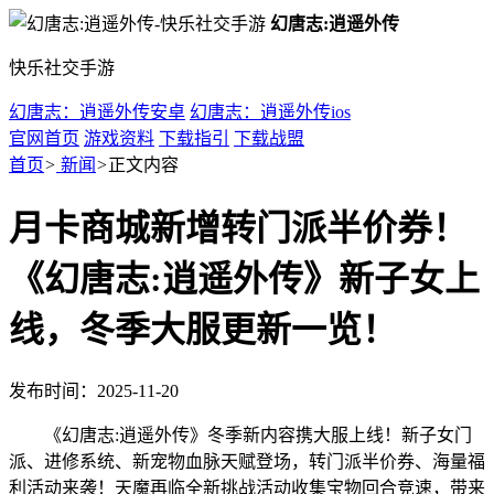
幻唐志:逍遥外传
快乐社交手游
幻唐志：逍遥外传安卓
幻唐志：逍遥外传ios
官网首页
游戏资料
下载指引
下载战盟
首页
>
新闻
>
正文内容
月卡商城新增转门派半价券！
《幻唐志:逍遥外传》新子女上
线，冬季大服更新一览！
发布时间：2025-11-20
《幻唐志:逍遥外传》冬季新内容携大服上线！新子女门
派、进修系统、新宠物血脉天赋登场，转门派半价券、海量福
利活动来袭！天魔再临全新挑战活动收集宝物回合竞速，带来