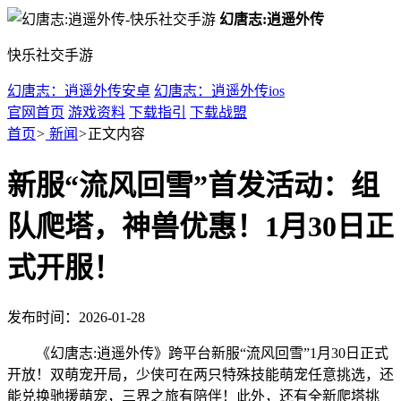
幻唐志:逍遥外传
快乐社交手游
幻唐志：逍遥外传安卓
幻唐志：逍遥外传ios
官网首页
游戏资料
下载指引
下载战盟
首页
>
新闻
>
正文内容
新服“流风回雪”首发活动：组
队爬塔，神兽优惠！1月30日正
式开服！
发布时间：2026-01-28
《幻唐志:逍遥外传》跨平台新服“流风回雪”1月30日正式
开放！双萌宠开局，少侠可在两只特殊技能萌宠任意挑选，还
能兑换驰援萌宠，三界之旅有陪伴！此外，还有全新爬塔挑