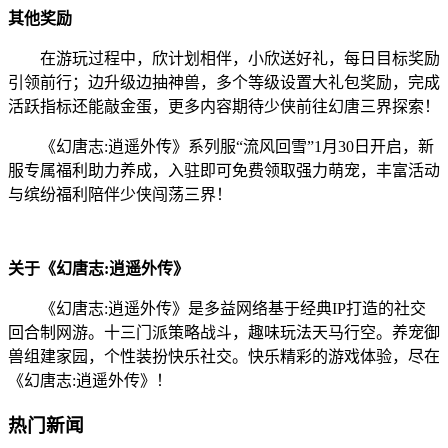
其他奖励
在游玩过程中，欣计划相伴，小欣送好礼，每日目标奖励
引领前行；边升级边抽神兽，多个等级设置大礼包奖励，完成
活跃指标还能敲金蛋，更多内容期待少侠前往幻唐三界探索！
《幻唐志:逍遥外传》系列服“流风回雪”1月30日开启，新
服专属福利助力养成，入驻即可免费领取强力萌宠，丰富活动
与缤纷福利陪伴少侠闯荡三界！
关于《幻唐志:逍遥外传》
《幻唐志:逍遥外传》是多益网络基于经典IP打造的社交
回合制网游。十三门派策略战斗，趣味玩法天马行空。养宠御
兽组建家园，个性装扮快乐社交。快乐精彩的游戏体验，尽在
《幻唐志:逍遥外传》！
热门新闻