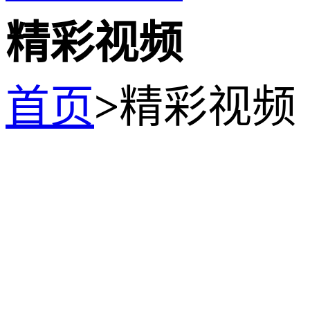
精彩视频
首页
>
精彩视频