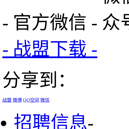
- 官方微信 -
- 战盟下载 -
分享到：
战盟
微博
QQ空间
微信
招聘信息
-