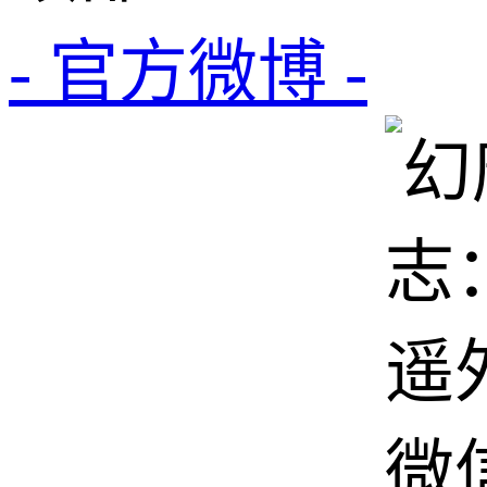
- 官方微博 -