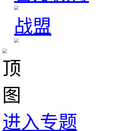
战盟
进入专题