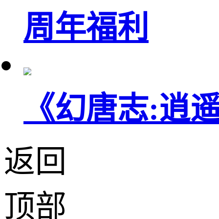
周年福利
《幻唐志:逍
返回
顶部