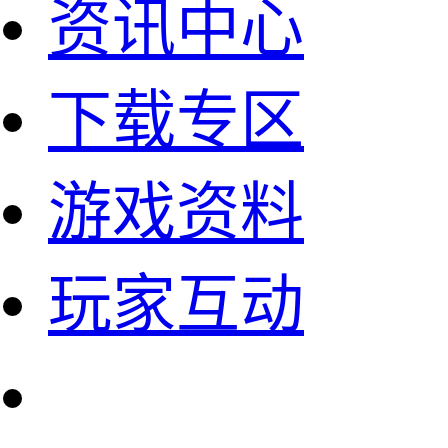
资讯中心
下载专区
游戏资料
玩家互动