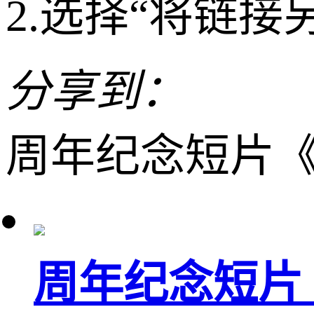
2.选择“将链接
分享到：
周年纪念短片
周年纪念短片