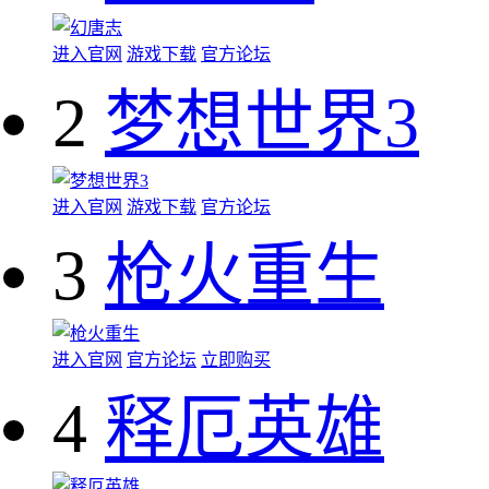
进入官网
游戏下载
官方论坛
2
梦想世界3
进入官网
游戏下载
官方论坛
3
枪火重生
进入官网
官方论坛
立即购买
4
释厄英雄