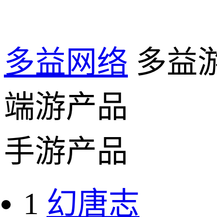
多益网络
多益
端游产品
手游产品
1
幻唐志