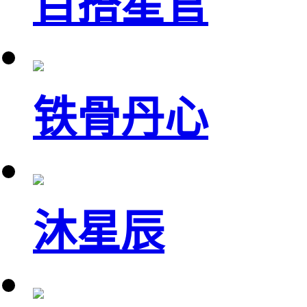
百搭星官
铁骨丹心
沐星辰