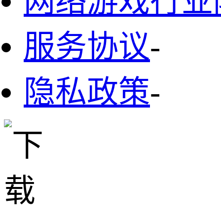
网络游戏行业
服务协议
-
隐私政策
-