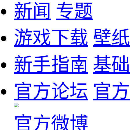
新闻
专题
游戏下载
壁纸
新手指南
基础
官方论坛
官方
官方微博