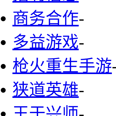
商务合作
-
多益游戏
-
枪火重生手游
狭道英雄
-
王于兴师
-