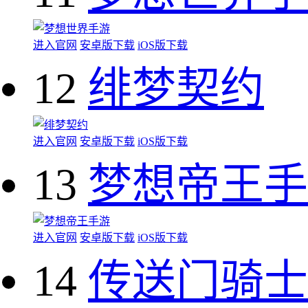
进入官网
安卓版下载
iOS版下载
12
绯梦契约
进入官网
安卓版下载
iOS版下载
13
梦想帝王手
进入官网
安卓版下载
iOS版下载
14
传送门骑士