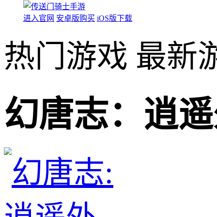
进入官网
安卓版购买
iOS版下载
热门游戏
最新
幻唐志：逍遥